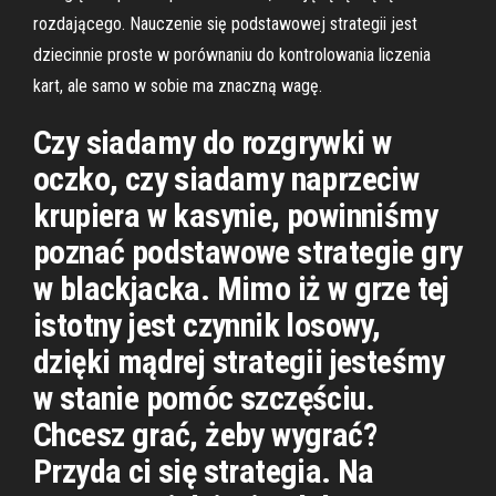
rozdającego. Nauczenie się podstawowej strategii jest
dziecinnie proste w porównaniu do kontrolowania liczenia
kart, ale samo w sobie ma znaczną wagę.
Czy siadamy do rozgrywki w
oczko, czy siadamy naprzeciw
krupiera w kasynie, powinniśmy
poznać podstawowe strategie gry
w blackjacka. Mimo iż w grze tej
istotny jest czynnik losowy,
dzięki mądrej strategii jesteśmy
w stanie pomóc szczęściu.
Chcesz grać, żeby wygrać?
Przyda ci się strategia. Na