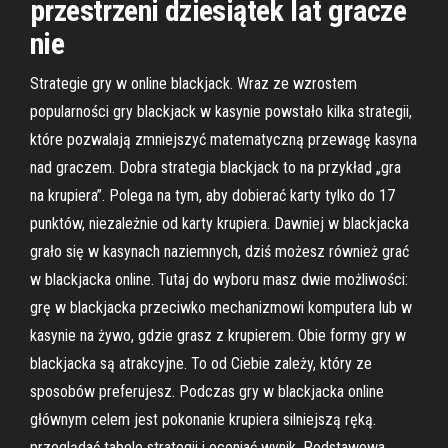
przestrzeni dziesiątek lat gracze
nie
Strategie gry w online blackjack. Wraz ze wzrostem
popularności gry blackjack w kasynie powstało kilka strategii,
które pozwalają zmniejszyć matematyczną przewagę kasyna
nad graczem. Dobra strategia blackjack to na przykład „gra
na krupiera”. Polega na tym, aby dobierać karty tylko do 17
punktów, niezależnie od karty krupiera. Dawniej w blackjacka
grało się w kasynach naziemnych, dziś możesz również grać
w blackjacka online. Tutaj do wyboru masz dwie możliwości:
grę w blackjacka przeciwko mechanizmowi komputera lub w
kasynie na żywo, gdzie grasz z krupierem. Obie formy gry w
blackjacka są atrakcyjne. To od Ciebie zależy, który ze
sposobów preferujesz. Podczas gry w blackjacka online
głównym celem jest pokonanie krupiera silniejszą ręką.
przeglądać tabele strategii i oceniać wynik. Podstawowa