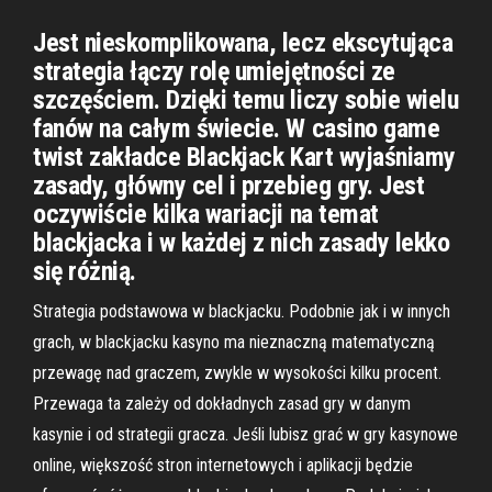
Jest nieskomplikowana, lecz ekscytująca
strategia łączy rolę umiejętności ze
szczęściem. Dzięki temu liczy sobie wielu
fanów na całym świecie. W casino game
twist zakładce Blackjack Kart wyjaśniamy
zasady, główny cel i przebieg gry. Jest
oczywiście kilka wariacji na temat
blackjacka i w każdej z nich zasady lekko
się różnią.
Strategia podstawowa w blackjacku. Podobnie jak i w innych
grach, w blackjacku kasyno ma nieznaczną matematyczną
przewagę nad graczem, zwykle w wysokości kilku procent.
Przewaga ta zależy od dokładnych zasad gry w danym
kasynie i od strategii gracza. Jeśli lubisz grać w gry kasynowe
online, większość stron internetowych i aplikacji będzie