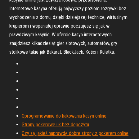
Internetowe kasyna oferują najwyższy poziom rozrywki bez
wychodzenia z domu, dzięki dzisiejszej technice, wirtualnym
krupierom i wspaniałej oprawie poczujesz się jak w
prawdziwym kasynie. W ofercie kasyn internetowych
znajdziesz kilkadziesiąt gier slotowych, automatów, gry
stolikowe takie jak Bakarat, BlackJack, Kości i Ruletka.
Oprogramowanie do hakowania kasyn online
Strony pokerowe uk bez depozytu
Czy są jakieś naprawdę dobre strony z pokerem online