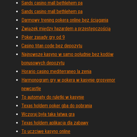
Sands casino mall bethlehem pa
Sands casino mall bethlehem pa
Darmowy trening pokera online bez ściągania
Związek między hazardem a przestępczością
Poker zasady gry od 9
Casino titan code bez depozytu
Najnowsze kasyno w samo południe bez kodów
bonusowych depozytu
Horario casino mediterraneo la zenia
Harmonogram gry w pokera w kasynie grosvenor
newcastle
To automaty do ruletki w kasynie
Texas holdem poker gba do pobrania
Wczoraj była taka łatwa gra
Texas holdem aplikacja dla zabawy
To uczciwe kasyno online