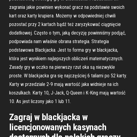
zagrania jakie powinien wykonać gracz na podstawie swoich
kart oraz karty krupiera. Możemy w odpowiedniej chwili
pozostać przy 2 kartach bądź też zaryzykować ciągnięcie
dodatkowej. Często o tym, jaką decyzję powinniśmy podjąć,
podpowiada nam właśnie obrana strategia. Strategia
podstawowa Blackjacka. Jest to forma gry w blackjacka,
która jest wynikiem najlepszych obliczeń matematycznych.
Zasady gry w oczko na pierwszy rzut oka są niezwykle
proste. W blackjacka gra się najczęściej 6 taliami po 52 karty.
Karty w przedziale 2-9 mają wartość jaka widnieje na ich
koszulkach. Karty 10, J-Jack, Q-Queen i K-King mają wartość
10. As jest liczony jako 1 lub 11.
Zagraj w blackjacka w
licencjonowanych kasynach