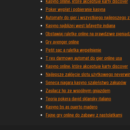
Kasyno online, które akceptuje karty discover
Poker wypłat i pobieranie kasyna
Automaty do gier i wszystkiego najlepszego z 
Kasyno najbliżej west lafayette indiana
Obstawiaj ruletkę online na prawdziwe pienią
Gry avenger online
Petit sac a ruletka wypełnienie
T rex darmowy automat do gier online usa
Kasyno online, które akceptuje karty discover
Najlepsze zaklęcie slotu użytkowego neverwi
Seneca niagara kasyno szaleństwo zakupów
Zasilacz hp ze wspólnym gniazdem
Teoria pokera david sklansky italiano
Kasyno bs as puerto madero
Fajne gry online do zabawy z nastolatkami