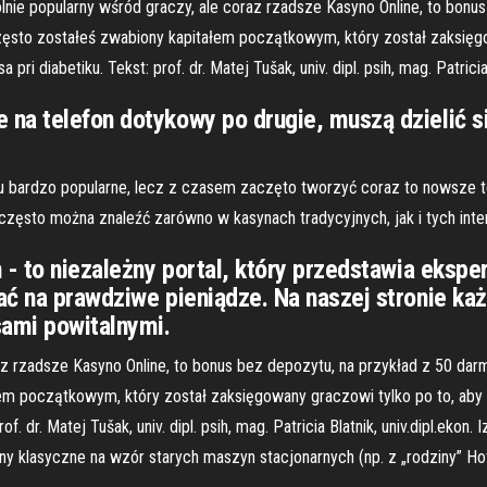
nie popularny wśród graczy, ale coraz rzadsze Kasyno Online, to bonu
zęsto zostałeś zwabiony kapitałem początkowym, który został zaksięgo
i diabetiku. Tekst: prof. dr. Matej Tušak, univ. dipl. psih, mag. Patricia B
 na telefon dotykowy po drugie, muszą dzielić 
bardzo popularne, lecz z czasem zaczęto tworzyć coraz to nowsze t
ęsto można znaleźć zarówno w kasynach tradycyjnych, jak i tych inte
 - to niezależny portal, który przedstawia ekspe
ać na prawdziwe pieniądze. Na naszej stronie ka
ami powitalnymi.
az rzadsze Kasyno Online, to bonus bez depozytu, na przykład z 50 d
łem początkowym, który został zaksięgowany graczowi tylko po to, aby
of. dr. Matej Tušak, univ. dipl. psih, mag. Patricia Blatnik, univ.dipl.ekon
y klasyczne na wzór starych maszyn stacjonarnych (np. z „rodziny” Ho