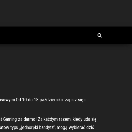
owymi.Od 10 do 18 października, zapisz się i
rint Gaming za darmo! Za każdym razem, kiedy uda się
atów typu „jednoręki bandyta”, mogą wybierać dziś