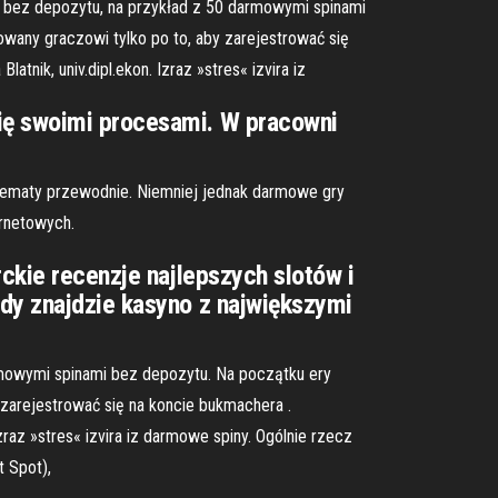
s bez depozytu, na przykład z 50 darmowymi spinami
wany graczowi tylko po to, aby zarejestrować się
latnik, univ.dipl.ekon. Izraz »stres« izvira iz
się swoimi procesami. W pracowni
ematy przewodnie. Niemniej jednak darmowe gry
rnetowych.
rckie recenzje najlepszych slotów i
żdy znajdzie kasyno z największymi
armowymi spinami bez depozytu. Na początku ery
 zarejestrować się na koncie bukmachera .
. Izraz »stres« izvira iz darmowe spiny. Ogólnie rzecz
t Spot),