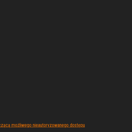
ą
yczącą możliwego nieautoryzowanego dostępu