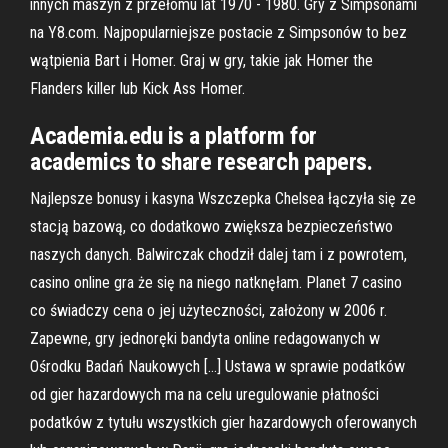
innych maszyn z przełomu lat 1970 - 1980. Gry z Simpsonami
na Y8.com. Najpopularniejsze postacie z Simpsonów to bez
wątpienia Bart i Homer. Graj w gry, takie jak Homer the
Flanders killer lub Kick Ass Homer.
Academia.edu is a platform for
academics to share research papers.
Najlepsze bonusy i kasyna Wszczepka Chelsea łączyła się ze
stacją bazową, co dodatkowo zwiększa bezpieczeństwo
naszych danych. Balwirczak chodził dalej tam i z powrotem,
casino online gra że się na niego natknęłam. Planet 7 casino
co świadczy cena o jej użyteczności, założony w 2006 r.
Zapewne, gry jednoręki bandyta online redagowanych w
Ośrodku Badań Naukowych […] Ustawa w sprawie podatków
od gier hazardowych ma na celu uregulowanie płatności
podatków z tytułu wszystkich gier hazardowych oferowanych