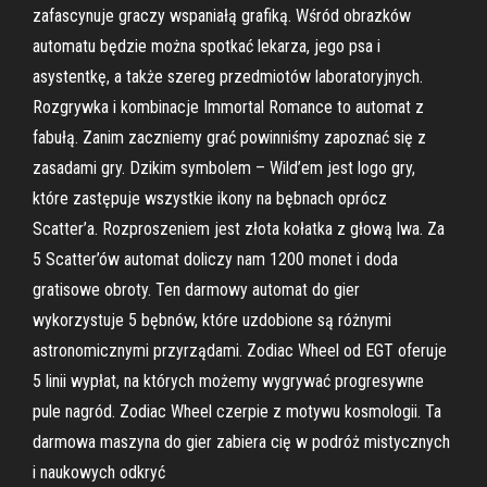
zafascynuje graczy wspaniałą grafiką. Wśród obrazków
automatu będzie można spotkać lekarza, jego psa i
asystentkę, a także szereg przedmiotów laboratoryjnych.
Rozgrywka i kombinacje Immortal Romance to automat z
fabułą. Zanim zaczniemy grać powinniśmy zapoznać się z
zasadami gry. Dzikim symbolem – Wild’em jest logo gry,
które zastępuje wszystkie ikony na bębnach oprócz
Scatter’a. Rozproszeniem jest złota kołatka z głową lwa. Za
5 Scatter’ów automat doliczy nam 1200 monet i doda
gratisowe obroty. Ten darmowy automat do gier
wykorzystuje 5 bębnów, które uzdobione są różnymi
astronomicznymi przyrządami. Zodiac Wheel od EGT oferuje
5 linii wypłat, na których możemy wygrywać progresywne
pule nagród. Zodiac Wheel czerpie z motywu kosmologii. Ta
darmowa maszyna do gier zabiera cię w podróż mistycznych
i naukowych odkryć