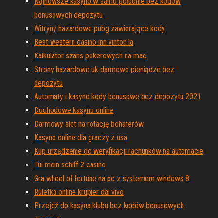
Najnowsze kasyno w samo południe bez kodów
bonusowych depozytu
Witryny hazardowe pubg zawierające kody
Best western casino inn vinton la
Kalkulator szans pokerowych na mac
Strony hazardowe uk darmowe pieniądze bez
depozytu
Automaty i kasyno kody bonusowe bez depozytu 2021
Dochodowe kasyno online
Darmowy slot na rotację bohaterów
Kasyno online dla graczy z usa
Kup urządzenie do weryfikacji rachunków na automacie
Tui mein schiff 2 casino
Gra wheel of fortune na pc z systemem windows 8
Ruletka online krupier dal vivo
Przejdź do kasyna klubu bez kodów bonusowych