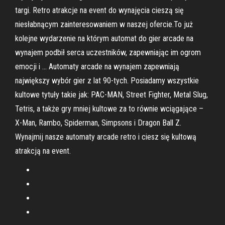
targi. Retro atrakcje na event do wynajęcia cieszą się
niesłabnącym zainteresowaniem w naszej ofercie.To już
kolejne wydarzenie na którym automat do gier arcade na
wynajem podbił serca uczestników, zapewniając im ogrom
emocji i … Automaty arcade na wynajem zapewniają
największy wybór gier z lat 90-tych. Posiadamy wszystkie
kultowe tytuły takie jak: PAC-MAN, Street Fighter, Metal Slug,
Tetris, a także gry mniej kultowe za to równie wciągające –
X-Man, Rambo, Spiderman, Simpsons i Dragon Ball Z.
Wynajmij nasze automaty arcade retro i ciesz się kultową
atrakcją na event.