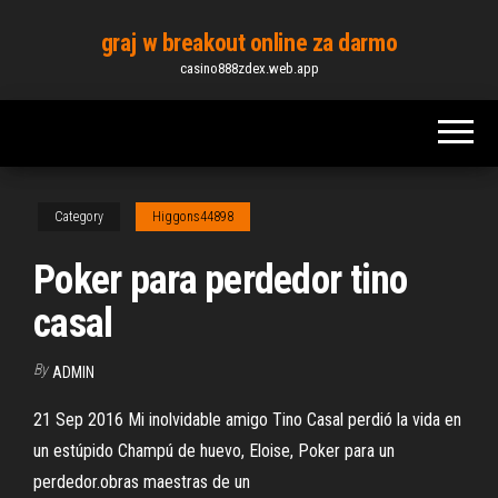
Skip
graj w breakout online za darmo
to
casino888zdex.web.app
the
content
Category
Higgons44898
Poker para perdedor tino
casal
By
ADMIN
21 Sep 2016 Mi inolvidable amigo Tino Casal perdió la vida en
un estúpido Champú de huevo, Eloise, Poker para un
perdedor.obras maestras de un