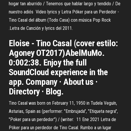
hogar tan aburrido / Tenemos que hablar largo y tendido / De
nuestro adiós Video lyrics y Letra Póker para un Perdedor -
Tino Casal del álbum (Todo Casa) con música Pop Rock
.Letra de Canción y lyrics del 2011.
Eloise - Tino Casal (cover estilo:
Agoney OT2017)AbelMuMo.
0:002:38. Enjoy the full
SoundCloud experience in the
app. Company · About us ·
Directory · Blog.
Tino Casal was born on February 11, 1950 in Tudela Veguín,
Asturias, Spain as (performer: "Embrujada", "Etiqueta negra",
"Poker para un perdedor") / (writer: 11 Ene 2021 Letra de
Póker para un perdedor de Tino Casal. Rumbo a un lugar