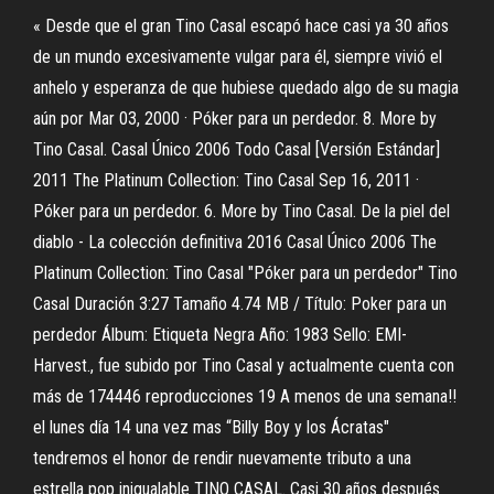
« Desde que el gran Tino Casal escapó hace casi ya 30 años
de un mundo excesivamente vulgar para él, siempre vivió el
anhelo y esperanza de que hubiese quedado algo de su magia
aún por Mar 03, 2000 · Póker para un perdedor. 8. More by
Tino Casal. Casal Único 2006 Todo Casal [Versión Estándar]
2011 The Platinum Collection: Tino Casal Sep 16, 2011 ·
Póker para un perdedor. 6. More by Tino Casal. De la piel del
diablo - La colección definitiva 2016 Casal Único 2006 The
Platinum Collection: Tino Casal "Póker para un perdedor" Tino
Casal Duración 3:27 Tamaño 4.74 MB / Título: Poker para un
perdedor Álbum: Etiqueta Negra Año: 1983 Sello: EMI-
Harvest., fue subido por Tino Casal y actualmente cuenta con
más de 174446 reproducciones 19 A menos de una semana!!
el lunes día 14 una vez mas “Billy Boy y los Ácratas"
tendremos el honor de rendir nuevamente tributo a una
estrella pop inigualable TINO CASAL. Casi 30 años después