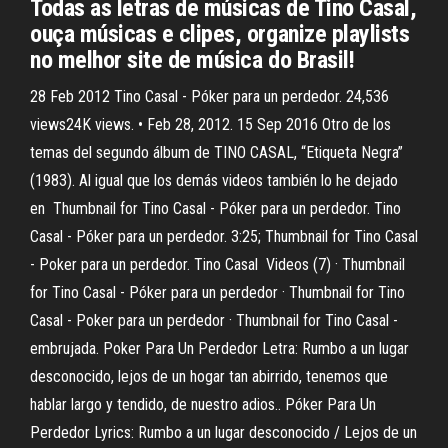
Todas as letras de músicas de Tino Casal,
ouça músicas e clipes, organize playlists
no melhor site de música do Brasil!
28 Feb 2012 Tino Casal - Póker para un perdedor. 24,536
views24K views. • Feb 28, 2012. 15 Sep 2016 Otro de los
temas del segundo álbum de TINO CASAL, “Etiqueta Negra”
(1983). Al igual que los demás videos también lo he dejado
en Thumbnail for Tino Casal - Póker para un perdedor. Tino
Casal - Póker para un perdedor. 3:25; Thumbnail for Tino Casal
- Poker para un perdedor. Tino Casal Videos (7) · Thumbnail
for Tino Casal - Póker para un perdedor · Thumbnail for Tino
Casal - Poker para un perdedor · Thumbnail for Tino Casal -
embrujada. Poker Para Un Perdedor Letra: Rumbo a un lugar
desconocido, lejos de un hogar tan abirrido, tenemos que
hablar largo y tendido, de nuestro adios.. Póker Para Un
Perdedor Lyrics: Rumbo a un lugar desconocido / Lejos de un