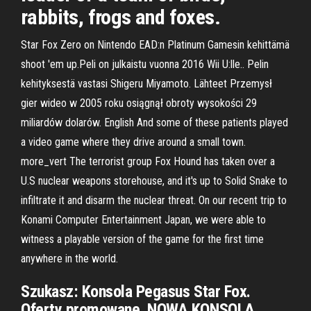
rabbits, frogs and foxes.
Star Fox Zero on Nintendo EAD:n Platinum Gamesin kehittämä
shoot 'em up.Peli on julkaistu vuonna 2016 Wii U:lle.. Pelin
kehityksestä vastasi Shigeru Miyamoto. Lähteet Przemysł
gier wideo w 2005 roku osiągnął obroty wysokości 29
miliardów dolarów. English And some of these patients played
a video game where they drive around a small town.
more_vert The terrorist group Fox Hound has taken over a
U.S nuclear weapons storehouse, and it's up to Solid Snake to
infiltrate it and disarm the nuclear threat. On our recent trip to
Konami Computer Entertainment Japan, we were able to
witness a playable version of the game for the first time
anywhere in the world.
Szukasz: Konsola Pegasus Star Fox.
Oferty promowane. NOWA KONSOLA