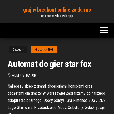
Skip
graj w breakout online za darmo
to
casino888zdex.web.app
the
content
Category
Higgons44898
Automat do gier star fox
By
ADMINISTRATOR
Najlepszy sklep z grami, akcesoriami, konsolami oraz
gadżetami dla graczy w Warszawie! Zapraszamy do naszego
sklepu stacjonarnego. Dobry pomysł Gra Nintendo 3DS / 2DS
Lego Star Wars: Przebudzenie Mocy. Cebuliony: Subskrypcja