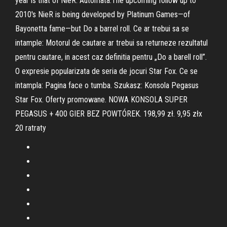
year is that of NieR: Automata.The upcoming follow up to
2010's NieR is being developed by Platinum Games—of
Bayonetta fame—but Do a barrel roll. Ce ar trebui sa se
intample: Motorul de cautare ar trebui sa returneze rezultatul
pentru cautare, in acest caz definitia pentru „Do a barell roll”.
O expresie popularizata de seria de jocuri Star Fox. Ce se
intampla: Pagina face o tumba. Szukasz: Konsola Pegasus
Star Fox. Oferty promowane. NOWA KONSOLA SUPER
PEGASUS + 400 GIER BEZ POWTÓREK. 198,99 zł. 9,95 złx
20 ratraty