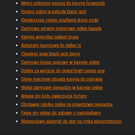
Metro północny pociąg do kasyna foxwoods
Ensayo sobre la pelicula black jack
Rendezvous casino southend dress code
Darmowe serwisy pokerowe online kanada
Kasyno wypróbuj pakket bruna
Automaty kasynowe llc dallas tx
Steeleye span black jack davey
Darmowy bonus spinowy w kasynie online
Opłata za wejście do grand hyatt casino goa
Słone marzenie obsada kasyna do pobrania
Wpłać darmowe pieniądze w kasynie online
Arkana gry koło zwierzęcia fortuny
Obstawiaj ruletkę online na prawdziwe pieniądze
Fajne gry online do zabawy z nastolatkami
Monopolowy automat do gier na rynku nieruchomości