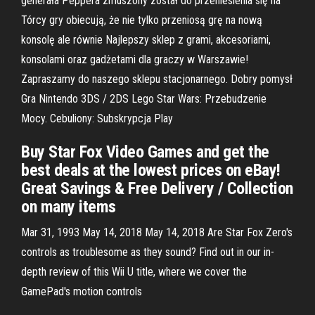
generała Peppera zmuszony został do przeniesienia się na
Tórcy gry obiecują, że nie tylko przeniosą grę na nową
konsolę ale równie Najlepszy sklep z grami, akcesoriami,
konsolami oraz gadżetami dla graczy w Warszawie!
Zapraszamy do naszego sklepu stacjonarnego. Dobry pomysł
Gra Nintendo 3DS / 2DS Lego Star Wars: Przebudzenie
Mocy. Cebuliony: Subskrypcja Play
Buy Star Fox Video Games and get the
best deals at the lowest prices on eBay!
Great Savings & Free Delivery / Collection
on many items
Mar 31, 1993 May 14, 2018 May 14, 2018 Are Star Fox Zero's
controls as troublesome as they sound? Find out in our in-
depth review of this Wii U title, where we cover the
GamePad's motion controls