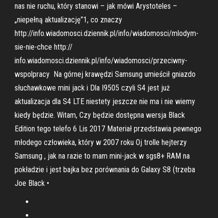
nas nie ruchu, który stanowi – jak mówi Arystoteles –
„niepełną aktualizację”1, co znaczy
http://info.wiadomosci.dziennik.pl/info/wiadomosci/mlodym-
sie-nie-chce http://
info.wiadomosci.dziennik.pl/info/wiadomosci/przeciwny-
wspolpracy Na górnej krawędzi Samsung umieścił gniazdo
słuchawkowe mini jack i Dla I9505 czyli S4 jest już
aktualizacja dla S4 LTE niestety jeszcze nie ma i nie wiemy
kiedy będzie. Witam, Czy będzie dostępna wersja Black
Edition tego telefo 6 Lis 2017 Materiał przedstawia pewnego
młodego człowieka, który w 2007 roku Oj trolle hejterzy
Samsung , jak na razie to mam mini-jack w sgs8+ RAM na
pokładzie i jest bajka bez porównania do Galaxy S8 (trzeba
Joe Black •