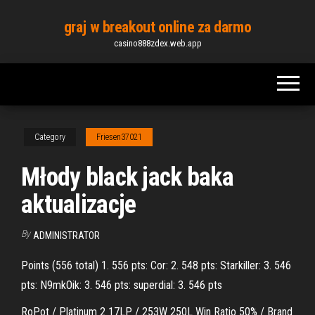
Skip
graj w breakout online za darmo
to
casino888zdex.web.app
the
content
Category
Friesen37021
Młody black jack baka
aktualizacje
By
ADMINISTRATOR
Points (556 total) 1. 556 pts: Cor: 2. 548 pts: Starkiller: 3. 546
pts: N9mkOik: 3. 546 pts: superdial: 3. 546 pts
RoPot / Platinum 2 17LP / 253W 250L Win Ratio 50% / Brand